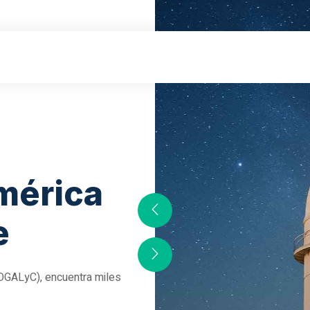
mérica
e
(OGALyC), encuentra miles